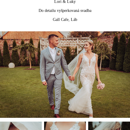
Lori & Luky
Do detailu vyšperkovaná svadba
Gall Cafe, Láb